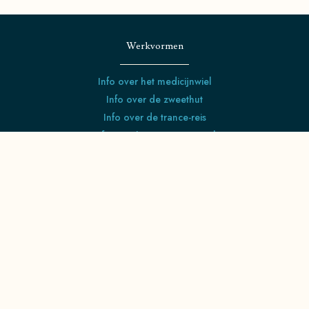
Werkvormen
Info over het medicijnwiel
Info over de zweethut
Info over de trance-reis
Info over het stervensritueel
Info over het bewust bedrijfsmodel
Raido (runeteken) verwijst naar levensreis en
geestelijke zoektocht. Niets blijft hetzelfde, alles is
aan verandering onderhevig.
Contact
klaas@raido.nu