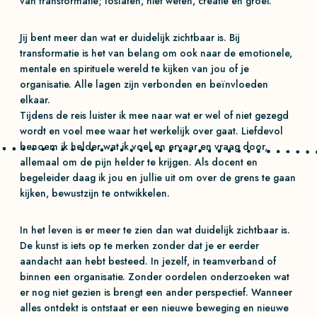
van transformatie; loslaten, niet weten, creatie en groei.
Jij bent meer dan wat er duidelijk zichtbaar is. Bij
transformatie is het van belang om ook naar de emotionele,
mentale en spirituele wereld te kijken van jou of je
organisatie. Alle lagen zijn verbonden en beïnvloeden
elkaar.
Tijdens de reis luister ik mee naar wat er wel of niet gezegd
wordt en voel mee waar het werkelijk over gaat. Liefdevol
benoem ik helder wat ik voel en ervaar en vraag door,
allemaal om de pijn helder te krijgen. Als docent en
begeleider daag ik jou en jullie uit om over de grens te gaan
kijken, bewustzijn te ontwikkelen.
In het leven is er meer te zien dan wat duidelijk zichtbaar is.
De kunst is iets op te merken zonder dat je er eerder
aandacht aan hebt besteed. In jezelf, in teamverband of
binnen een organisatie. Zonder oordelen onderzoeken wat
er nog niet gezien is brengt een ander perspectief. Wanneer
alles ontdekt is ontstaat er een nieuwe beweging en nieuwe